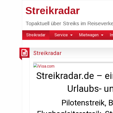
Streikradar
Topaktuell über Streiks im Reiseverkeh
Streikradar
Service
Mietwagen
I
Streikradar
Streikradar.de – ei
Urlaubs- u
Pilotenstreik, 