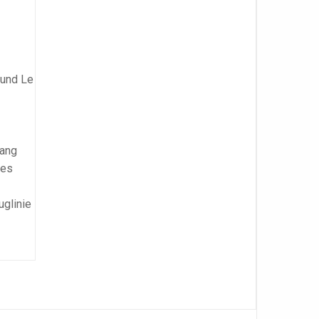
 und Le
lang
res
uglinie