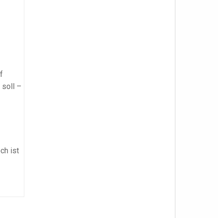
f
soll –
ch ist