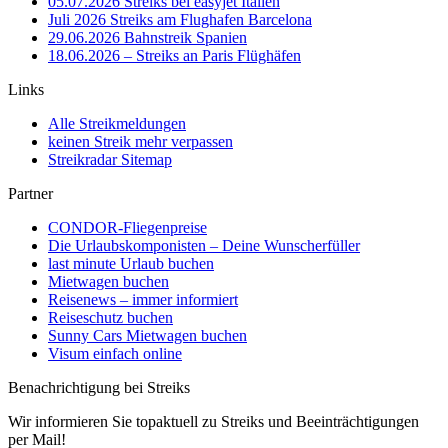
05.07.2026 Streiks bei easyjet Italien
Juli 2026 Streiks am Flughafen Barcelona
29.06.2026 Bahnstreik Spanien
18.06.2026 – Streiks an Paris Flüghäfen
Links
Alle Streikmeldungen
keinen Streik mehr verpassen
Streikradar Sitemap
Partner
CONDOR-Fliegenpreise
Die Urlaubskomponisten – Deine Wunscherfüller
last minute Urlaub buchen
Mietwagen buchen
Reisenews – immer informiert
Reiseschutz buchen
Sunny Cars Mietwagen buchen
Visum einfach online
Benachrichtigung bei Streiks
Wir informieren Sie topaktuell zu Streiks und Beeinträchtigungen
per Mail!