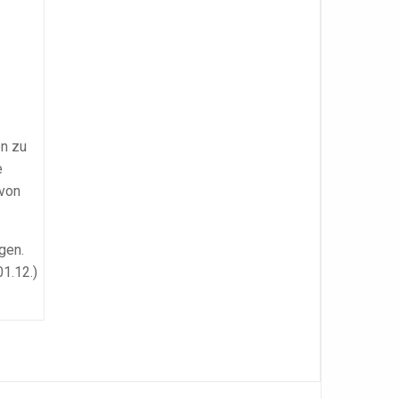
en zu
e
 von
gen.
1.12.)