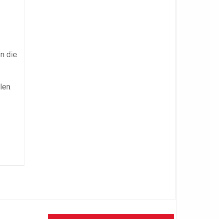
n die
len.