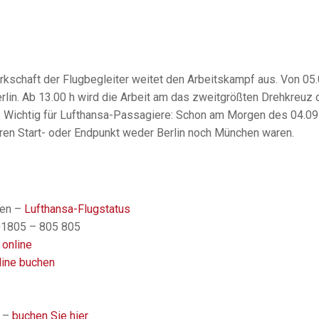
kschaft der Flugbegleiter weitet den Arbeitskampf aus. Von 05.
rlin. Ab 13.00 h wird die Arbeit am das zweitgrößten Drehkreuz 
t. Wichtig für Lufthansa-Passagiere: Schon am Morgen des 04.0
eren Start- oder Endpunkt weder Berlin noch München waren.
fen –
Lufthansa-Flugstatus
01805 – 805 805
 online
nline buchen
t –
buchen Sie hier