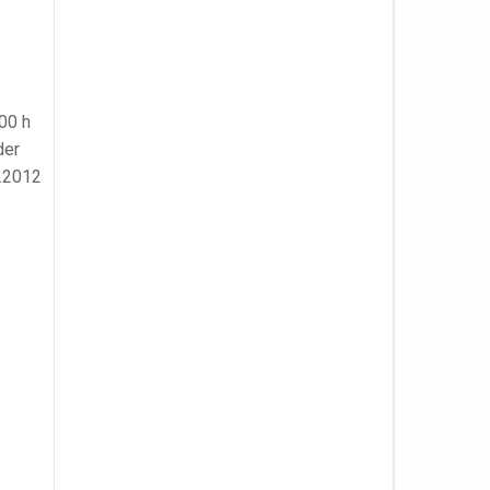
00 h
der
9.2012