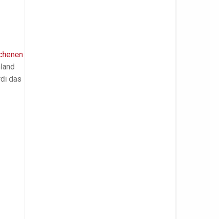
ichenen
hland
rdi das