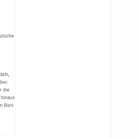
eutsche
deln,
 bei
r die
hinaus
en Büro