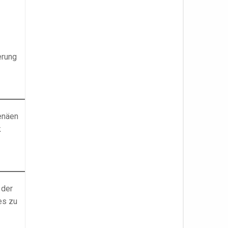
erung
enäen
k
 der
es zu