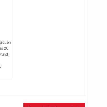
 großen
is 20
Grund:
0