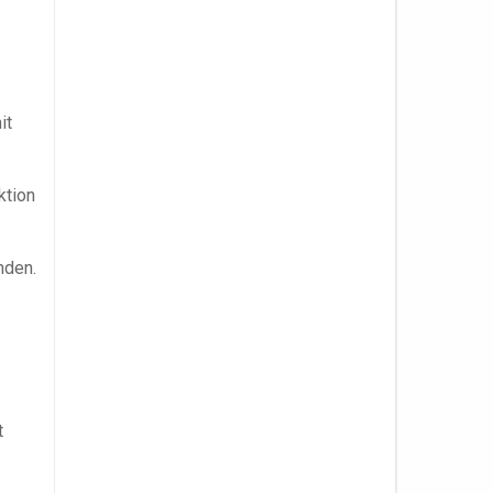
it
ktion
nden.
t